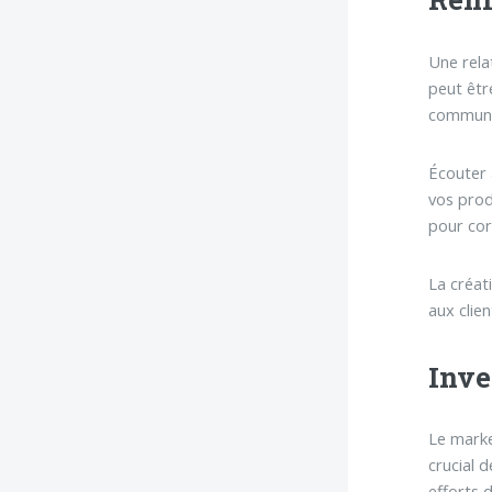
Une rela
peut êtr
communic
Écouter 
vos prod
pour cor
La créat
aux clie
Inve
Le market
crucial 
efforts 