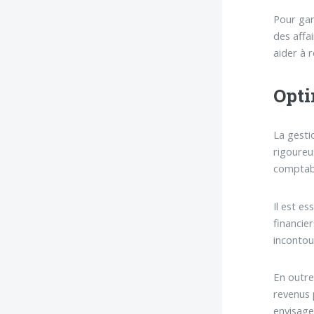
Pour gar
des affa
aider à 
Opti
La gesti
rigoureu
comptabi
Il est e
financie
incontou
En outre
revenus 
envisage