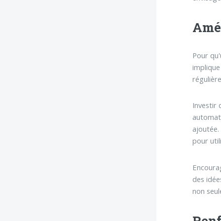
Amél
Pour qu'
implique
régulière
Investir
automati
ajoutée.
pour uti
Encourag
des idée
non seul
Renf