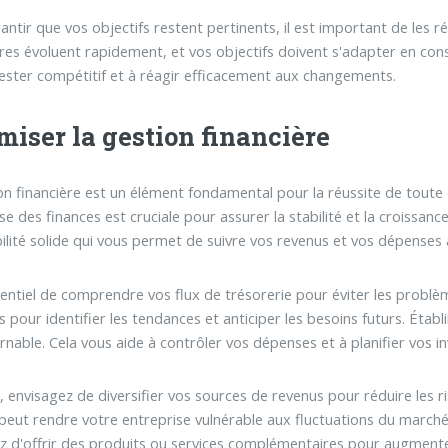
antir que vos objectifs restent pertinents, il est important de les 
ires évoluent rapidement, et vos objectifs doivent s'adapter en co
rester compétitif et à réagir efficacement aux changements.
miser la gestion financière
on financière est un élément fondamental pour la réussite de toute e
se des finances est cruciale pour assurer la stabilité et la croissa
lité solide qui vous permet de suivre vos revenus et vos dépenses 
ssentiel de comprendre vos flux de trésorerie pour éviter les problè
rs pour identifier les tendances et anticiper les besoins futurs. Éta
rnable. Cela vous aide à contrôler vos dépenses et à planifier vos 
, envisagez de diversifier vos sources de revenus pour réduire les 
peut rendre votre entreprise vulnérable aux fluctuations du march
z d'offrir des produits ou services complémentaires pour augmenter 