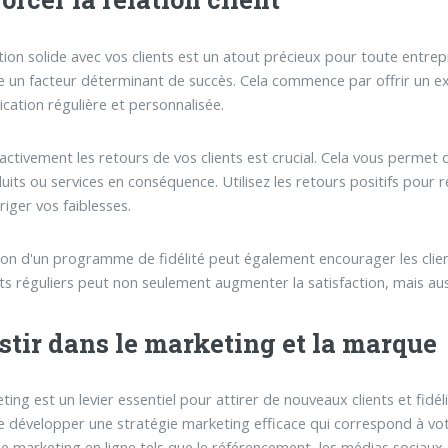
tion solide avec vos clients est un atout précieux pour toute entrepri
e un facteur déterminant de succès. Cela commence par offrir un exce
ation régulière et personnalisée.
activement les retours de vos clients est crucial. Cela vous permet
uits ou services en conséquence. Utilisez les retours positifs pour r
riger vos faiblesses.
ion d'un programme de fidélité peut également encourager les clien
nts réguliers peut non seulement augmenter la satisfaction, mais aus
stir dans le marketing et la marque
ing est un levier essentiel pour attirer de nouveaux clients et fidélis
de développer une stratégie marketing efficace qui correspond à vot
de marketing en ligne tels que le référencement, les médias sociaux 