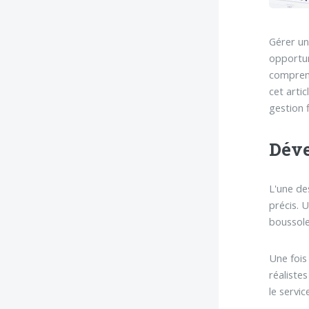
Gérer un
opportun
comprend
cet arti
gestion 
Déve
L'une de
précis. 
boussole
Une fois 
réaliste
le servi